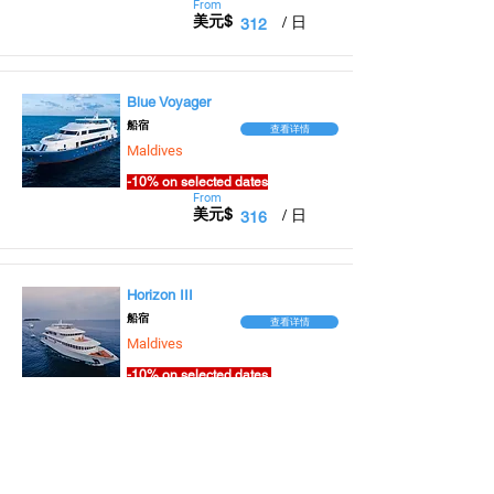
From
美元$
/ 日
312
Blue Voyager
​船宿
查看详情
Maldives
-10% on selected dates
From
美元$
/ 日
316
Horizon III
​船宿
查看详情
Maldives
-10% on selected dates.
From
美元$
/ 日
323
Carpe Diem