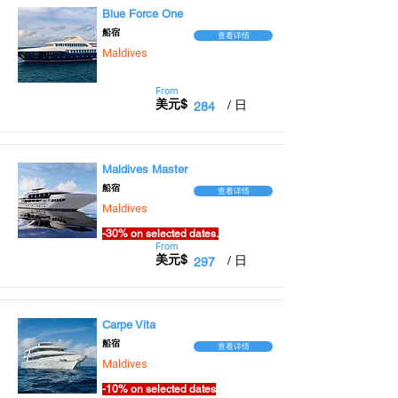
Blue Force One
​船宿
查看详情
Maldives
From
美元$
/ 日
284
Maldives Master
​船宿
查看详情
Maldives
-30% on selected dates.
From
美元$
/ 日
297
Carpe Vita
​船宿
查看详情
Maldives
-10% on selected dates