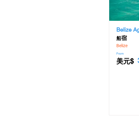
Belize Ag
​宿
船
Belize
From
美元$