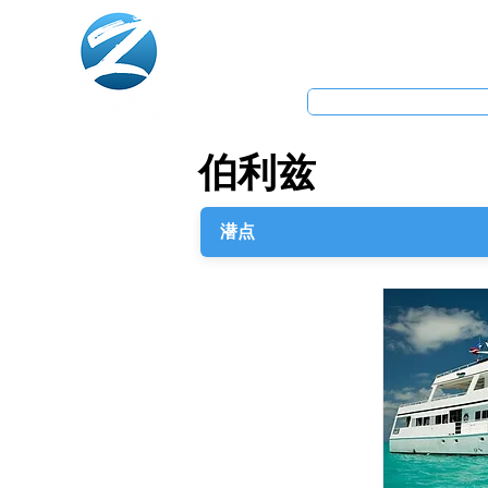
主页
潜水中心/度
伯利兹